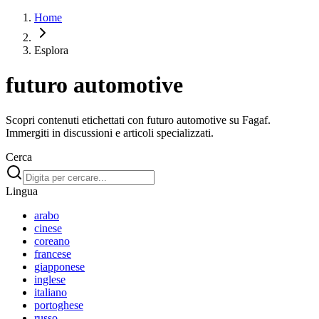
Home
Esplora
futuro automotive
Scopri contenuti etichettati con futuro automotive su Fagaf.
Immergiti in discussioni e articoli specializzati.
Cerca
Lingua
arabo
cinese
coreano
francese
giapponese
inglese
italiano
portoghese
russo