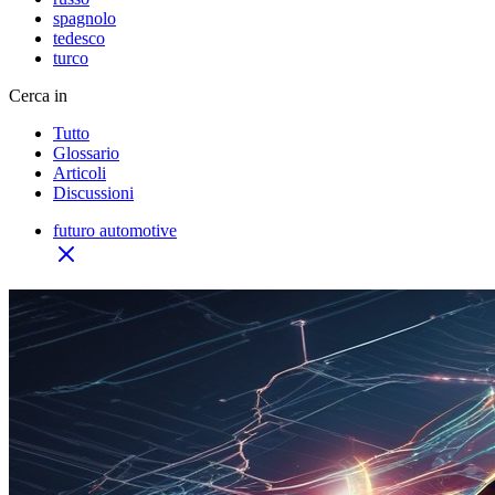
spagnolo
tedesco
turco
Cerca in
Tutto
Glossario
Articoli
Discussioni
futuro automotive