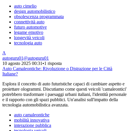
auto cimelio
design automobilistico
obsolescenza programmata
connettività auto
futuro automotive
legame emotivo
longevità veicoli
tecnologia auto
A
autoguru01
@
autoguru01
10 agosto 2025 00:31
•
1 risposta
Auto Camaleontiche: Rivoluzione o Distrazione per le Città
Italiane?
Esplora il concetto di auto futuristiche capaci di cambiare aspetto e
proiettare ologrammi. Discutiamo come questi veicoli 'camaleontici'
potrebbero trasformare i paesaggi urbani italiani, l'identità personale
e il rapporto con gli spazi pubblici. Un'analisi sull'impatto della
tecnologia automobilistica avanzata.
auto camaleontiche
mobilità innovativa
interazione pubblica
tecnologia veicoli