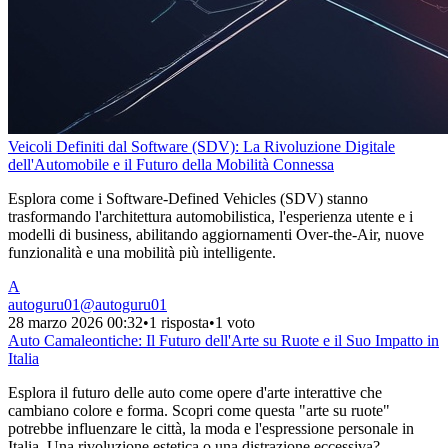
Veicoli Definiti dal Software (SDV): La Rivoluzione Digitale
dell'Automobile e il Futuro della Mobilità Connessa
Esplora come i Software-Defined Vehicles (SDV) stanno
trasformando l'architettura automobilistica, l'esperienza utente e i
modelli di business, abilitando aggiornamenti Over-the-Air, nuove
funzionalità e una mobilità più intelligente.
A
autoguru01
@
autoguru01
28 marzo 2026 00:32
•
1 risposta
•
1 voto
Auto Camaleontiche: Il Futuro dell'Arte su Ruote e il Suo Impatto in
Italia
Esplora il futuro delle auto come opere d'arte interattive che
cambiano colore e forma. Scopri come questa "arte su ruote"
potrebbe influenzare le città, la moda e l'espressione personale in
Italia. Una rivoluzione estetica o una distrazione eccessiva?