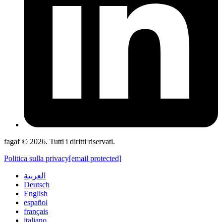
fagaf © 2026. Tutti i diritti riservati.
Politica sulla privacy
[email protected]
العربية
Deutsch
English
español
français
italiano