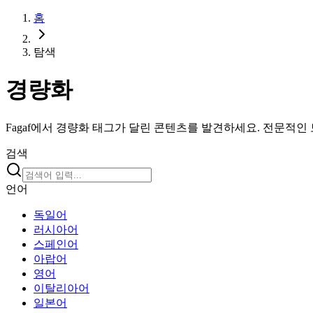
홈
탐색
경량화
Fagaf에서 경량화 태그가 달린 콘텐츠를 발견하세요. 전문적인
검색
언어
독일어
러시아어
스페인어
아랍어
영어
이탈리아어
일본어