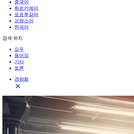
중국어
튀르키예어
포르투갈어
프랑스어
한국어
검색 위치
모두
용어집
기사
토론
경량화