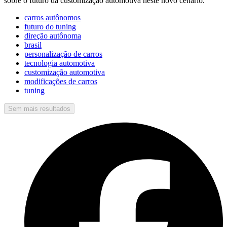
sobre o futuro da customização automotiva neste novo cenário.
carros autônomos
futuro do tuning
direção autônoma
brasil
personalização de carros
tecnologia automotiva
customização automotiva
modificações de carros
tuning
Sem mais resultados