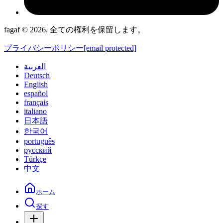
fagaf © 2026. 全ての権利を保留します。
プライバシーポリシー
[email protected]
العربية
Deutsch
English
español
français
italiano
日本語
한국어
português
русский
Türkçe
中文
ホーム
探す