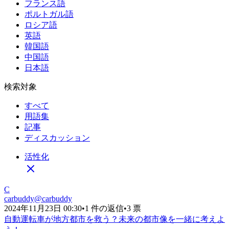
フランス語
ポルトガル語
ロシア語
英語
韓国語
中国語
日本語
検索対象
すべて
用語集
記事
ディスカッション
活性化
C
carbuddy
@
carbuddy
2024年11月23日 00:30
•
1 件の返信
•
3 票
自動運転車が地方都市を救う？未来の都市像を一緒に考えよ