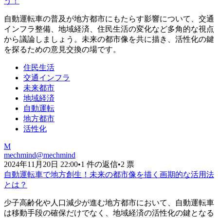
う！
自動運転車の普及が地方都市にもたらす影響について、交通
インフラ整備、地域経済、住民生活の変化など多角的な視点
から議論しましょう。未来の都市像を共に描き、活性化の鍵
を探るための意見交換の場です。
住民生活
交通インフラ
未来都市
地域経済
自動運転
地方都市
活性化
M
mechmind
@
mechmind
2024年11月20日 22:00
•
1 件の返信
•
2 票
自動運転車で地方創生！未来の都市像を描く画期的な活用法
とは？
少子高齢化や人口減少が進む地方都市において、自動運転車
は移動手段の確保だけでなく、地域経済の活性化の鍵となる