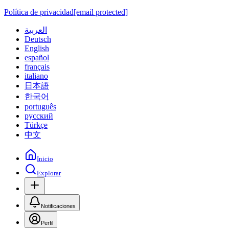
Política de privacidad
[email protected]
العربية
Deutsch
English
español
français
italiano
日本語
한국어
português
русский
Türkçe
中文
Inicio
Explorar
Notificaciones
Perfil