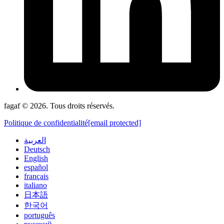
fagaf © 2026. Tous droits réservés.
Politique de confidentialité
[email protected]
العربية
Deutsch
English
español
français
italiano
日本語
한국어
português