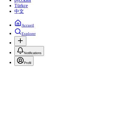
русский
Türkçe
中文
Accueil
Explorer
Notifications
Profil