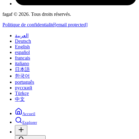
fagaf © 2026. Tous droits réservés.
Politique de confidentialité
[email protected]
العربية
Deutsch
English
español
français
italiano
日本語
한국어
português
русский
Türkçe
中文
Accueil
Explorer