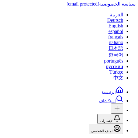
سياسة الخصوصية
[email protected]
العربية
Deutsch
English
español
français
italiano
日本語
한국어
português
русский
Türkçe
中文
الرئيسية
استكشاف
الإشعارات
الملف الشخصي