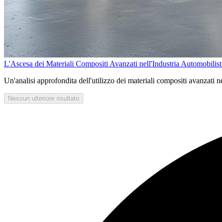
L'Ascesa dei Materiali Compositi Avanzati nell'Industria Automobilist
Un'analisi approfondita dell'utilizzo dei materiali compositi avanzati nel
Nessun ulteriore risultato