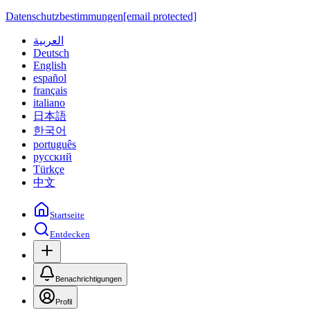
Datenschutzbestimmungen
[email protected]
العربية
Deutsch
English
español
français
italiano
日本語
한국어
português
русский
Türkçe
中文
Startseite
Entdecken
Benachrichtigungen
Profil