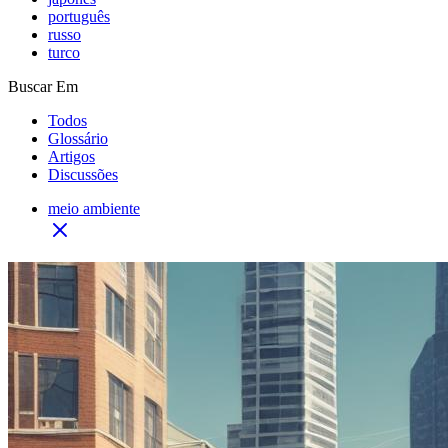
português
russo
turco
Buscar Em
Todos
Glossário
Artigos
Discussões
meio ambiente