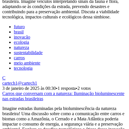
brasileira. Imagine veículos interpretando sinais da fauna e flora,
adaptando-se às condições da estrada, prevendo desastres e
contribuindo para a preservação ambiental. Discuta a viabilidade
tecnológica, impactos culturais e ecológicos dessa simbiose.
futuro
brasil
inovação
ecologia
natureza
sustentabilidade
carros
meio ambiente
tecnologia
C
cartech1
@
cartech1
3 de janeiro de 2025 às 00:30
•
1 resposta
•
2 votos
Carros que conversam com a natureza: Iluminação bioluminescente
nas estradas brasileiras
Imagine estradas iluminadas pela bioluminescência da natureza
brasileira! Uma discussão sobre como a comunicação entre carros e
biomas como a Amazônia, o Cerrado e a Mata Atlântica poderia
impactar o consumo de energia, a segurança viária e a preservação