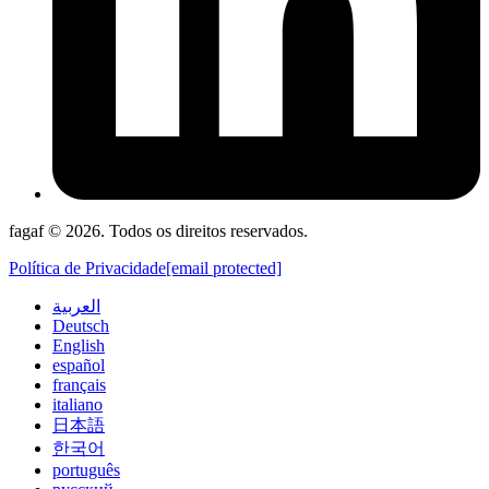
fagaf © 2026. Todos os direitos reservados.
Política de Privacidade
[email protected]
العربية
Deutsch
English
español
français
italiano
日本語
한국어
português