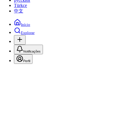
русский
Türkçe
中文
Início
Explorar
Notificações
Perfil