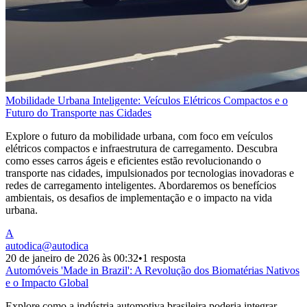
Mobilidade Urbana Inteligente: Veículos Elétricos Compactos e o
Futuro do Transporte nas Cidades
Explore o futuro da mobilidade urbana, com foco em veículos
elétricos compactos e infraestrutura de carregamento. Descubra
como esses carros ágeis e eficientes estão revolucionando o
transporte nas cidades, impulsionados por tecnologias inovadoras e
redes de carregamento inteligentes. Abordaremos os benefícios
ambientais, os desafios de implementação e o impacto na vida
urbana.
A
autodica
@
autodica
20 de janeiro de 2026 às 00:32
•
1 resposta
Automóveis 'Made in Brazil': A Revolução dos Biomatérias Nativos
e o Impacto Global
Explore como a indústria automotiva brasileira poderia integrar