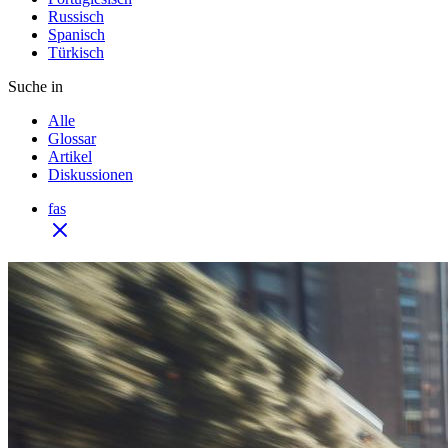
Russisch
Spanisch
Türkisch
Suche in
Alle
Glossar
Artikel
Diskussionen
fas