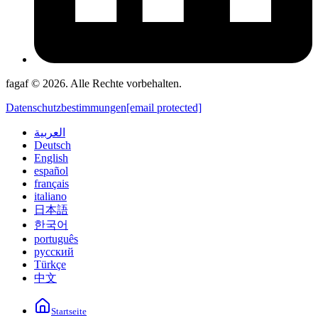
fagaf © 2026. Alle Rechte vorbehalten.
Datenschutzbestimmungen
[email protected]
العربية
Deutsch
English
español
français
italiano
日本語
한국어
português
русский
Türkçe
中文
Startseite