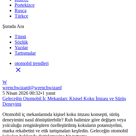
Portekizce
Rusça
Türkçe
Şurada Ara
Tümü
Sözlük
Yazılar
Tartışmalar
otomobil trendleri
W
wrenchwizard
@
wrenchwizard
5 Nisan 2026 00:32
•
1 yanıt
Geleceğin Otomobil İç Mekanları: Kişisel Koku İmzası ve Sürüş
Deneyimi
Otomobil iç mekanlarında kişisel koku imzası konsepti, sürüş
deneyimini nasıl dönüştürebilir? Ruh halimize göre değişen veya
yolculuğu zenginleştiren özelleştirilmiş kokuların potansiyelini,
marka rekabetini ve etik tartışmaları keşfedin. Geleceğin otomobil