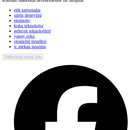
kokuları hakkında derinlemesine bir tartışma.
etik tartışmalar
sürüş deneyimi
otomotiv
koku teknolojisi
gelecek teknolojileri
yapay zeka
otomobil trendleri
iç mekan tasarımı
Daha fazla sonuç yok