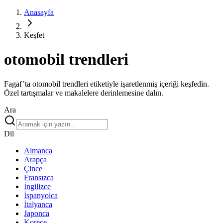
Anasayfa
Keşfet
otomobil trendleri
Fagaf’ta otomobil trendleri etiketiyle işaretlenmiş içeriği keşfedin.
Özel tartışmalar ve makalelere derinlemesine dalın.
Ara
Dil
Almanca
Arapça
Çince
Fransızca
İngilizce
İspanyolca
İtalyanca
Japonca
Korece