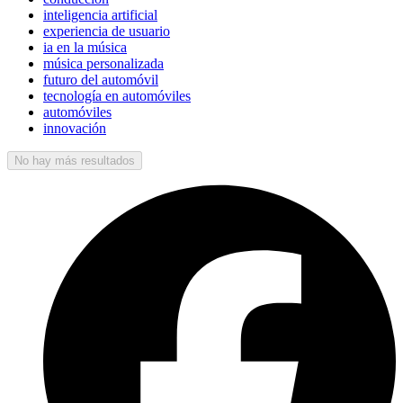
inteligencia artificial
experiencia de usuario
ia en la música
música personalizada
futuro del automóvil
tecnología en automóviles
automóviles
innovación
No hay más resultados