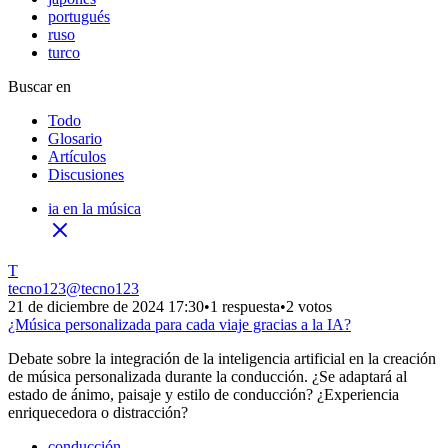
portugués
ruso
turco
Buscar en
Todo
Glosario
Artículos
Discusiones
ia en la música
T
tecno123
@
tecno123
21 de diciembre de 2024 17:30
•
1 respuesta
•
2 votos
¿Música personalizada para cada viaje gracias a la IA?
Debate sobre la integración de la inteligencia artificial en la creación
de música personalizada durante la conducción. ¿Se adaptará al
estado de ánimo, paisaje y estilo de conducción? ¿Experiencia
enriquecedora o distracción?
conducción