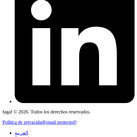
fagaf © 2026. Todos los derechos reservados.
Política de privacidad
[email protected]
العربية