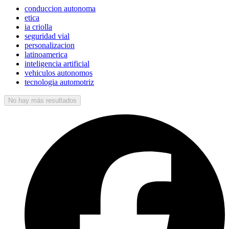
conduccion autonoma
etica
ia criolla
seguridad vial
personalizacion
latinoamerica
inteligencia artificial
vehiculos autonomos
tecnologia automotriz
No hay más resultados