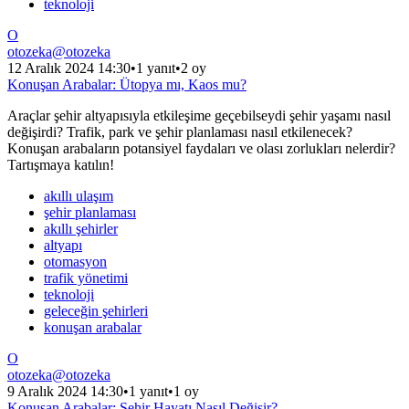
teknoloji
O
otozeka
@
otozeka
12 Aralık 2024 14:30
•
1 yanıt
•
2 oy
Konuşan Arabalar: Ütopya mı, Kaos mu?
Araçlar şehir altyapısıyla etkileşime geçebilseydi şehir yaşamı nasıl
değişirdi? Trafik, park ve şehir planlaması nasıl etkilenecek?
Konuşan arabaların potansiyel faydaları ve olası zorlukları nelerdir?
Tartışmaya katılın!
akıllı ulaşım
şehir planlaması
akıllı şehirler
altyapı
otomasyon
trafik yönetimi
teknoloji
geleceğin şehirleri
konuşan arabalar
O
otozeka
@
otozeka
9 Aralık 2024 14:30
•
1 yanıt
•
1 oy
Konuşan Arabalar: Şehir Hayatı Nasıl Değişir?