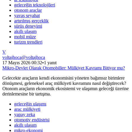
geleceğin teknolojileri
otonom araçlar
yavaş seyahat
artırılmış gerçeklik
sürüş deneyimi
akıllı ulaşım
mobil müze
turizm trendleri
V
voltajhoca
@
voltajhoca
17 Mayıs 2026 00:32
•
1 yanıt
Mikro-Devlet Olarak Otomobiller: Mülkiyet Kavramı Bitiyor mu?
Gelecekte araçların kendi ekonomisini yöneten bağımsız birimlere
dönüşmesi, geleneksel araç mülkiyeti kavramını nasıl değiştirecek?
Otonom araçların ekonomik ekosistemi ve ulaşımın geleceği üzerine
derinlemesine bir tartışma.
geleceğin ulaşımı
araç mülkiyeti
yapay zeka
otomotiv endüstrisi
akıllı ulaşım
mikro-ekonomi