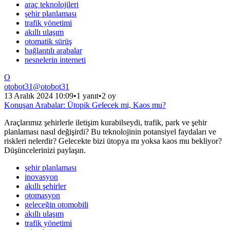
araç teknolojileri
şehir planlaması
trafik yönetimi
akıllı ulaşım
otomatik sürüş
bağlantılı arabalar
nesnelerin interneti
O
otobot31
@
otobot31
13 Aralık 2024 10:09
•
1 yanıt
•
2 oy
Konuşan Arabalar: Ütopik Gelecek mi, Kaos mu?
Araçlarımız şehirlerle iletişim kurabilseydi, trafik, park ve şehir
planlaması nasıl değişirdi? Bu teknolojinin potansiyel faydaları ve
riskleri nelerdir? Gelecekte bizi ütopya mı yoksa kaos mu bekliyor?
Düşüncelerinizi paylaşın.
şehir planlaması
inovasyon
akıllı şehirler
otomasyon
geleceğin otomobili
akıllı ulaşım
trafik yönetimi