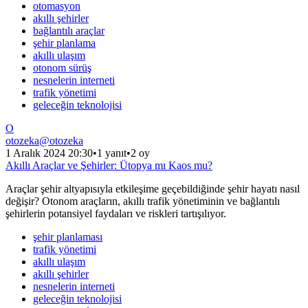
otomasyon
akıllı şehirler
bağlantılı araçlar
şehir planlama
akıllı ulaşım
otonom sürüş
nesnelerin interneti
trafik yönetimi
geleceğin teknolojisi
O
otozeka
@
otozeka
1 Aralık 2024 20:30
•
1 yanıt
•
2 oy
Akıllı Araçlar ve Şehirler: Ütopya mı Kaos mu?
Araçlar şehir altyapısıyla etkileşime geçebildiğinde şehir hayatı nasıl
değişir? Otonom araçların, akıllı trafik yönetiminin ve bağlantılı
şehirlerin potansiyel faydaları ve riskleri tartışılıyor.
şehir planlaması
trafik yönetimi
akıllı ulaşım
akıllı şehirler
nesnelerin interneti
geleceğin teknolojisi