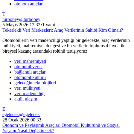
otonom araçlar
T
turbobey
@
turbobey
5 Mayıs 2026 12:32
•
1 yanıt
Tekerlekli Veri Merkezleri: Araç Verilerinin Sahibi Kim Olmalı?
Otomobillerin veri madenciliği yaptığı bir gelecekte, araç verilerinin
mülkiyeti, mahremiyet dengesi ve bu verilerin toplumsal fayda ile
bireysel kazanç arasındaki rolünü tartışıyoruz.
veri mahremiyeti
otomobil verisi
bağlantılı araçlar
otomobil kültürü
geleceğin teknolojileri
veri mülkiyeti
veri madenciliği
akıllı ulaşım
E
egelecek
@
egelecek
28 Ocak 2026 00:33
Otonom ve Paylaşımlı Araçlar: Otomobil Kültürünü ve Sosyal
Yaşamı Nasıl Değiştirecek?