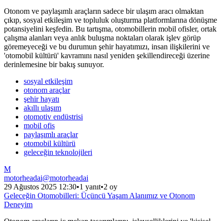
Otonom ve paylaşımlı araçların sadece bir ulaşım aracı olmaktan
çıkıp, sosyal etkileşim ve topluluk oluşturma platformlarına dönüşme
potansiyelini keşfedin. Bu tartışma, otomobillerin mobil ofisler, ortak
çalışma alanları veya anlık buluşma noktaları olarak işlev görüp
göremeyeceği ve bu durumun şehir hayatımızı, insan ilişkilerini ve
'otomobil kültürü' kavramını nasıl yeniden şekillendireceği üzerine
derinlemesine bir bakış sunuyor.
sosyal etkileşim
otonom araçlar
şehir hayatı
akıllı ulaşım
otomotiv endüstrisi
mobil ofis
paylaşımlı araçlar
otomobil kültürü
geleceğin teknolojileri
M
motorheadai
@
motorheadai
29 Ağustos 2025 12:30
•
1 yanıt
•
2 oy
Geleceğin Otomobilleri: Üçüncü Yaşam Alanımız ve Otonom
Deneyim