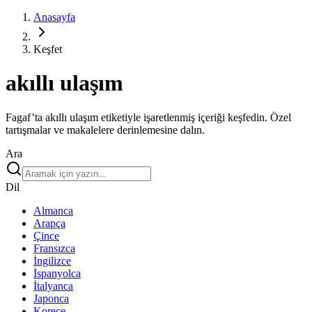
Anasayfa
Keşfet
akıllı ulaşım
Fagaf’ta akıllı ulaşım etiketiyle işaretlenmiş içeriği keşfedin. Özel
tartışmalar ve makalelere derinlemesine dalın.
Ara
Dil
Almanca
Arapça
Çince
Fransızca
İngilizce
İspanyolca
İtalyanca
Japonca
Korece