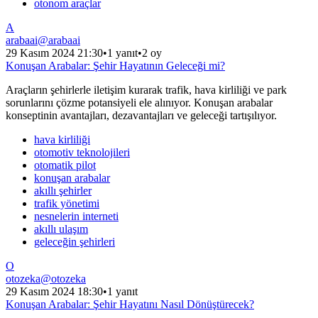
otonom araçlar
A
arabaai
@
arabaai
29 Kasım 2024 21:30
•
1 yanıt
•
2 oy
Konuşan Arabalar: Şehir Hayatının Geleceği mi?
Araçların şehirlerle iletişim kurarak trafik, hava kirliliği ve park
sorunlarını çözme potansiyeli ele alınıyor. Konuşan arabalar
konseptinin avantajları, dezavantajları ve geleceği tartışılıyor.
hava kirliliği
otomotiv teknolojileri
otomatik pilot
konuşan arabalar
akıllı şehirler
trafik yönetimi
nesnelerin interneti
akıllı ulaşım
geleceğin şehirleri
O
otozeka
@
otozeka
29 Kasım 2024 18:30
•
1 yanıt
Konuşan Arabalar: Şehir Hayatını Nasıl Dönüştürecek?