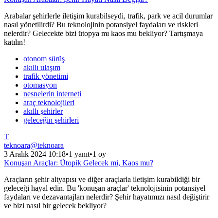
Arabalar şehirlerle iletişim kurabilseydi, trafik, park ve acil durumlar
nasıl yönetilirdi? Bu teknolojinin potansiyel faydaları ve riskleri
nelerdir? Gelecekte bizi ütopya mı kaos mu bekliyor? Tartışmaya
katılın!
otonom sürüş
akıllı ulaşım
trafik yönetimi
otomasyon
nesnelerin interneti
araç teknolojileri
akıllı şehirler
geleceğin şehirleri
T
teknoara
@
teknoara
3 Aralık 2024 10:18
•
1 yanıt
•
1 oy
Konuşan Araçlar: Ütopik Gelecek mi, Kaos mu?
Araçların şehir altyapısı ve diğer araçlarla iletişim kurabildiği bir
geleceği hayal edin. Bu 'konuşan araçlar' teknolojisinin potansiyel
faydaları ve dezavantajları nelerdir? Şehir hayatımızı nasıl değiştirir
ve bizi nasıl bir gelecek bekliyor?