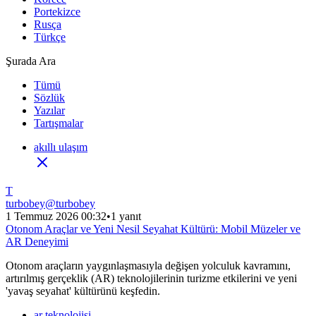
Portekizce
Rusça
Türkçe
Şurada Ara
Tümü
Sözlük
Yazılar
Tartışmalar
akıllı ulaşım
T
turbobey
@
turbobey
1 Temmuz 2026 00:32
•
1 yanıt
Otonom Araçlar ve Yeni Nesil Seyahat Kültürü: Mobil Müzeler ve
AR Deneyimi
Otonom araçların yaygınlaşmasıyla değişen yolculuk kavramını,
artırılmış gerçeklik (AR) teknolojilerinin turizme etkilerini ve yeni
'yavaş seyahat' kültürünü keşfedin.
ar teknolojisi