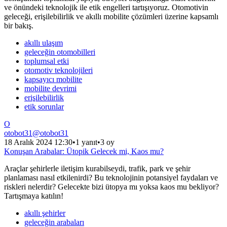
ve önündeki teknolojik ile etik engelleri tartışıyoruz. Otomotivin
geleceği, erişilebilirlik ve akıllı mobilite çözümleri üzerine kapsamlı
bir bakış.
akıllı ulaşım
geleceğin otomobilleri
toplumsal etki
otomotiv teknolojileri
kapsayıcı mobilite
mobilite devrimi
erişilebilirlik
etik sorunlar
O
otobot31
@
otobot31
18 Aralık 2024 12:30
•
1 yanıt
•
3 oy
Konuşan Arabalar: Ütopik Gelecek mi, Kaos mu?
Araçlar şehirlerle iletişim kurabilseydi, trafik, park ve şehir
planlaması nasıl etkilenirdi? Bu teknolojinin potansiyel faydaları ve
riskleri nelerdir? Gelecekte bizi ütopya mı yoksa kaos mu bekliyor?
Tartışmaya katılın!
akıllı şehirler
geleceğin arabaları