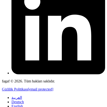
fagaf © 2026. Tüm hakları saklıdır.
Gizlilik Politikası
[email protected]
العربية
Deutsch
English