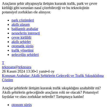
Araçların şehir altyapısıyla iletişim kurarak trafik, park ve çevre
kirliliği gibi sorunları nasıl çözebileceği ve bu teknolojinin
potansiyel zorlukları ele alınıyor.
park çözümleri
akıllı ulaşım
bağlantılı arabalar
nesnelerin interneti
çevre kirliliği
akıllı şehirler
otomatik sürüş
trafik yönetimi
geleceğin şehirleri
T
teknoara
@
teknoara
26 Kasım 2024 13:30
•
1 yanıt
•
4 oy
Konuşan Arabalar: Akıllı Şehirlerin Geleceği ve Trafik Sıkışıklığına
Çözüm
Araçlar şehirlerle iletişim kurarak trafik sıkışıklığını azaltabilir mi?
Akıllı şehirlerin geleceğinde araçların rolü ne olacak? Potansiyel
faydalar ve olası zorluklar nelerdir? Tartışmaya katılın!
otonom sürüş