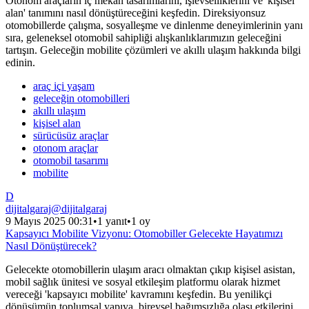
Otonom araçların iç mekan tasarımlarını, işlevselliklerini ve 'kişisel
alan' tanımını nasıl dönüştüreceğini keşfedin. Direksiyonsuz
otomobillerde çalışma, sosyalleşme ve dinlenme deneyimlerinin yanı
sıra, geleneksel otomobil sahipliği alışkanlıklarımızın geleceğini
tartışın. Geleceğin mobilite çözümleri ve akıllı ulaşım hakkında bilgi
edinin.
araç içi yaşam
geleceğin otomobilleri
akıllı ulaşım
kişisel alan
sürücüsüz araçlar
otonom araçlar
otomobil tasarımı
mobilite
D
dijitalgaraj
@
dijitalgaraj
9 Mayıs 2025 00:31
•
1 yanıt
•
1 oy
Kapsayıcı Mobilite Vizyonu: Otomobiller Gelecekte Hayatımızı
Nasıl Dönüştürecek?
Gelecekte otomobillerin ulaşım aracı olmaktan çıkıp kişisel asistan,
mobil sağlık ünitesi ve sosyal etkileşim platformu olarak hizmet
vereceği 'kapsayıcı mobilite' kavramını keşfedin. Bu yenilikçi
dönüşümün toplumsal yapıya, bireysel bağımsızlığa olası etkilerini