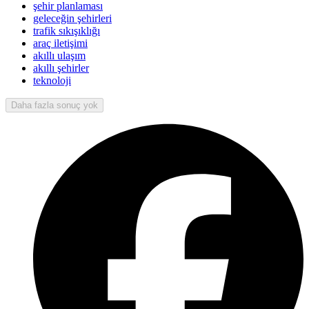
şehir planlaması
geleceğin şehirleri
trafik sıkışıklığı
araç iletişimi
akıllı ulaşım
akıllı şehirler
teknoloji
Daha fazla sonuç yok