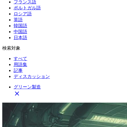
フランス語
ポルトガル語
ロシア語
英語
韓国語
中国語
日本語
検索対象
すべて
用語集
記事
ディスカッション
グリーン製造