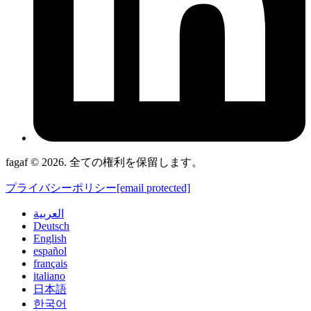
fagaf © 2026. 全ての権利を保留します。
プライバシーポリシー
[email protected]
العربية
Deutsch
English
español
français
italiano
日本語
한국어