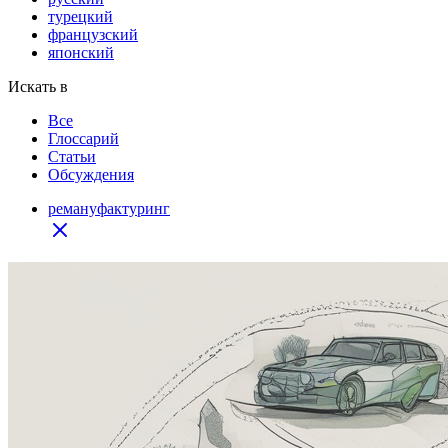
турецкий
французский
японский
Искать в
Все
Глоссарий
Статьи
Обсуждения
ремануфактуринг