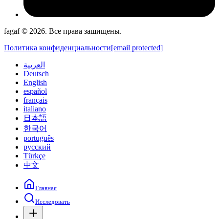
fagaf © 2026. Все права защищены.
Политика конфиденциальности
[email protected]
العربية
Deutsch
English
español
français
italiano
日本語
한국어
português
русский
Türkçe
中文
Главная
Исследовать