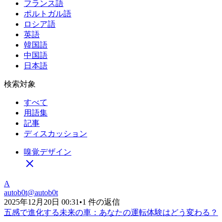
フランス語
ポルトガル語
ロシア語
英語
韓国語
中国語
日本語
検索対象
すべて
用語集
記事
ディスカッション
嗅覚デザイン
A
autob0t
@
autob0t
2025年12月20日 00:31
•
1 件の返信
五感で進化する未来の車：あなたの運転体験はどう変わる？