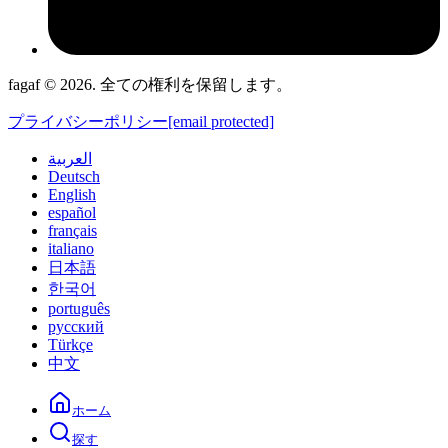
fagaf © 2026. 全ての権利を保留します。
プライバシーポリシー
[email protected]
العربية
Deutsch
English
español
français
italiano
日本語
한국어
português
русский
Türkçe
中文
ホーム
探す