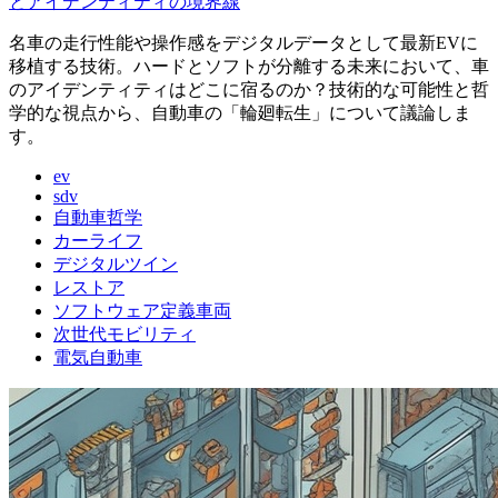
とアイデンティティの境界線
名車の走行性能や操作感をデジタルデータとして最新EVに
移植する技術。ハードとソフトが分離する未来において、車
のアイデンティティはどこに宿るのか？技術的な可能性と哲
学的な視点から、自動車の「輪廻転生」について議論しま
す。
ev
sdv
自動車哲学
カーライフ
デジタルツイン
レストア
ソフトウェア定義車両
次世代モビリティ
電気自動車