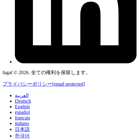
fagaf © 2026. 全ての権利を保留します。
プライバシーポリシー
[email protected]
العربية
Deutsch
English
español
français
italiano
日本語
한국어