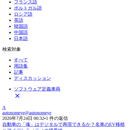
フランス語
ポルトガル語
ロシア語
英語
韓国語
中国語
日本語
検索対象
すべて
用語集
記事
ディスカッション
ソフトウェア定義車両
A
autonomeye
@
autonomeye
2026年7月24日 00:32
•
1 件の返信
自動車の「魂」はデジタルで再現できるか？名車のEV移植