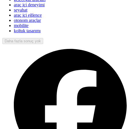
araç içi deneyimi
seyahat
araç içi eğlence
otonom araçlar
mobilite
koltuk tasarımı
Daha fazla sonuç yok