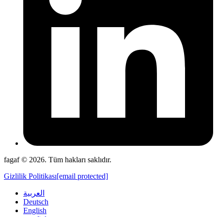
fagaf © 2026. Tüm hakları saklıdır.
Gizlilik Politikası
[email protected]
العربية
Deutsch
English