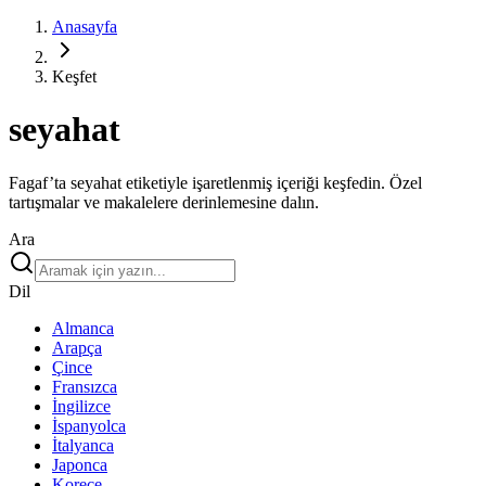
Anasayfa
Keşfet
seyahat
Fagaf’ta seyahat etiketiyle işaretlenmiş içeriği keşfedin. Özel
tartışmalar ve makalelere derinlemesine dalın.
Ara
Dil
Almanca
Arapça
Çince
Fransızca
İngilizce
İspanyolca
İtalyanca
Japonca
Korece