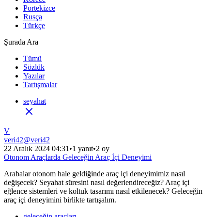
Portekizce
Rusça
Türkçe
Şurada Ara
Tümü
Sözlük
Yazılar
Tartışmalar
seyahat
V
veri42
@
veri42
22 Aralık 2024 04:31
•
1 yanıt
•
2 oy
Otonom Araçlarda Geleceğin Araç İçi Deneyimi
Arabalar otonom hale geldiğinde araç içi deneyimimiz nasıl
değişecek? Seyahat süresini nasıl değerlendireceğiz? Araç içi
eğlence sistemleri ve koltuk tasarımı nasıl etkilenecek? Geleceğin
araç içi deneyimini birlikte tartışalım.
geleceğin araçları