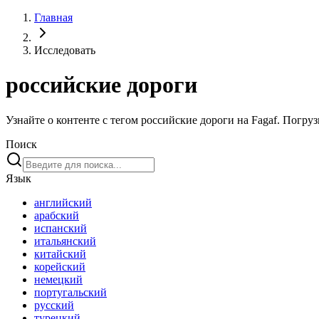
Главная
Исследовать
российские дороги
Узнайте о контенте с тегом российские дороги на Fagaf. Погру
Поиск
Язык
английский
арабский
испанский
итальянский
китайский
корейский
немецкий
португальский
русский
турецкий