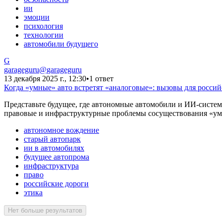
ии
эмоции
психология
технологии
автомобили будущего
G
garageguru
@
garageguru
13 декабря 2025 г., 12:30
•
1 ответ
Когда «умные» авто встретят «аналоговые»: вызовы для россий
Представьте будущее, где автономные автомобили и ИИ-систем
правовые и инфраструктурные проблемы сосуществования «умны
автономное вождение
старый автопарк
ии в автомобилях
будущее автопрома
инфраструктура
право
российские дороги
этика
Нет больше результатов