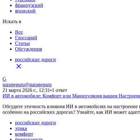
французский
японский
Искать в
Все
Глоссарий
Статьи
Обсуждения
российские дороги
G
garageguru
@
garageguru
21 марта 2026 г., 12:31
•
1 ответ
ИИ в автомобиле: Комфорт или Манипуляция вашим Настроен
Обсудите этичность влияния ИИ в автомобилях на настроение
особенно на российских дорогах? Узнайте, как ИИ может адапт
российские дороги
этика
комфорт
безопасность