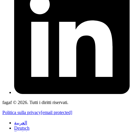
fagaf © 2026. Tutti i diritti riservati.
Politica sulla privacy
[email protected]
العربية
Deutsch