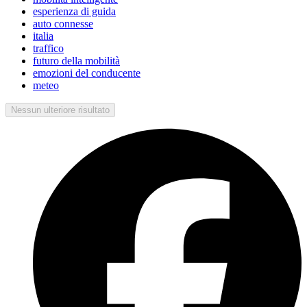
esperienza di guida
auto connesse
italia
traffico
futuro della mobilità
emozioni del conducente
meteo
Nessun ulteriore risultato