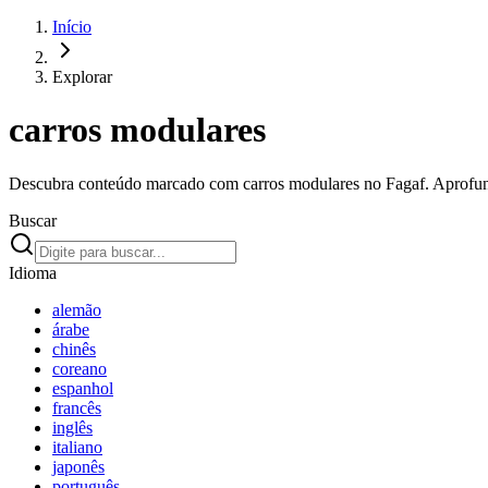
Início
Explorar
carros modulares
Descubra conteúdo marcado com carros modulares no Fagaf. Aprofunde
Buscar
Idioma
alemão
árabe
chinês
coreano
espanhol
francês
inglês
italiano
japonês
português