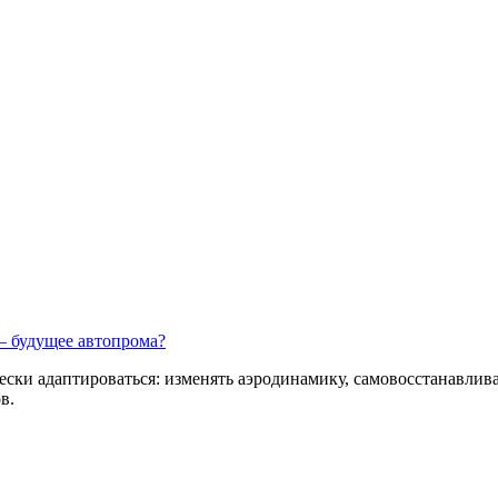
 – будущее автопрома?
ски адаптироваться: изменять аэродинамику, самовосстанавлива
в.