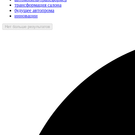
трансформация салона
будущее автопрома
инновации
Нет больше результатов