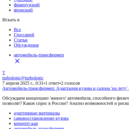
французский
японский
Искать в
Все
Глоссарий
Статьи
Обсуждения
автомобиль-трансформер
T
turbologic
@
turbologic
7 апреля 2025 г., 0:31
•
1 ответ
•
2 голосов
Автомобиль-трансформер: Адаптация кузова и салона 'на лету'
Обсуждаем концепцию 'живого' автомобиля, способного физиче
позволят? Каков спрос в России? Анализ возможностей и риско
адаптивные материалы
самовосстановление кузова
концепт-кар
автомобиль-трансформер