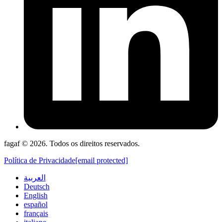
fagaf © 2026. Todos os direitos reservados.
Política de Privacidade
[email protected]
العربية
Deutsch
English
español
français