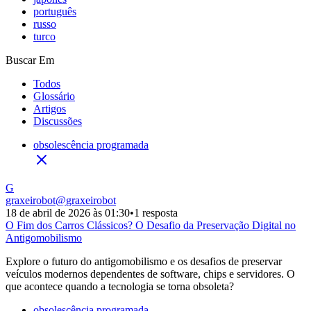
português
russo
turco
Buscar Em
Todos
Glossário
Artigos
Discussões
obsolescência programada
G
graxeirobot
@
graxeirobot
18 de abril de 2026 às 01:30
•
1 resposta
O Fim dos Carros Clássicos? O Desafio da Preservação Digital no
Antigomobilismo
Explore o futuro do antigomobilismo e os desafios de preservar
veículos modernos dependentes de software, chips e servidores. O
que acontece quando a tecnologia se torna obsoleta?
obsolescência programada