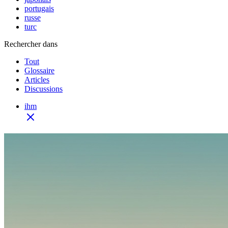
portugais
russe
turc
Rechercher dans
Tout
Glossaire
Articles
Discussions
ihm