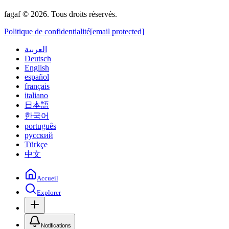
fagaf © 2026. Tous droits réservés.
Politique de confidentialité
[email protected]
العربية
Deutsch
English
español
français
italiano
日本語
한국어
português
русский
Türkçe
中文
Accueil
Explorer
Notifications