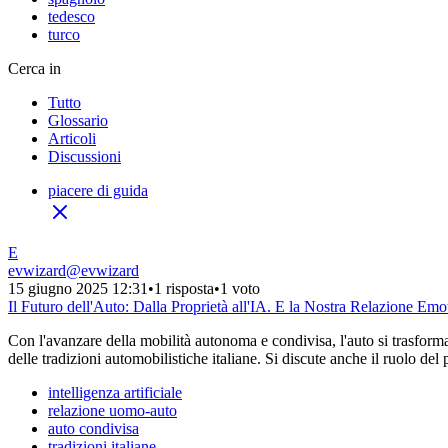
tedesco
turco
Cerca in
Tutto
Glossario
Articoli
Discussioni
piacere di guida
E
evwizard
@
evwizard
15 giugno 2025 12:31
•
1 risposta
•
1 voto
Il Futuro dell'Auto: Dalla Proprietà all'IA. E la Nostra Relazione Emo
Con l'avanzare della mobilità autonoma e condivisa, l'auto si trasforma
delle tradizioni automobilistiche italiane. Si discute anche il ruolo del 
intelligenza artificiale
relazione uomo-auto
auto condivisa
tradizioni italiane