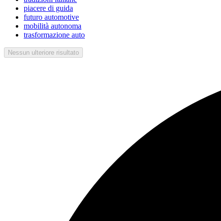
piacere di guida
futuro automotive
mobilità autonoma
trasformazione auto
Nessun ulteriore risultato