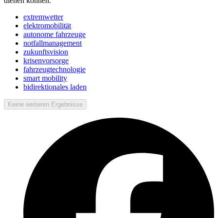
dienen können.
extremwetter
elektromobilität
autonome fahrzeuge
notfallmanagement
zukunftsvision
krisenvorsorge
fahrzeugtechnologie
smart mobility
bidirektionales laden
Keine weiteren Ergebnisse