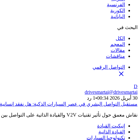
الفرنسية
الكورية
اليابانية
البحث في
الكل
المعجم
مقالات
مناقشات
التواصل الرقمي
D
drivesmartai
@
drivesmartai
30 أبريل 2026 00:34
•
1 رد
مستقبل التواصل البشري في عصر السيارات الذكية: هل نفقد إنسانية
نقاش معمق حول تأثير تقنيات V2V والقيادة الذاتية على التواصل بين السائقين، وكيف يمكن للإضاءة التفاعلية والخوارزميات تعويض لغة الجسد وإتيكيت الطريق التقليدي.
إتيكيت القيادة
القيادة الذاتية
تكنولوجيا السيارات