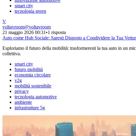
innovazione automotive
smart city
tecnologia green
V
voltavroom
@
voltavroom
21 maggio 2026 00:31
•
1 risposta
Auto come Hub Sociale: Saresti Disposto a Condividere la Tua Vettu
Esploriamo il futuro della mobilità: trasformeresti la tua auto in un mic
collettiva.
smart city
futuro mobilità
economia circolare
v2g
mobilità sostenibile
privacy
tecnologia automotive
ambiente
infrastrutture 5g