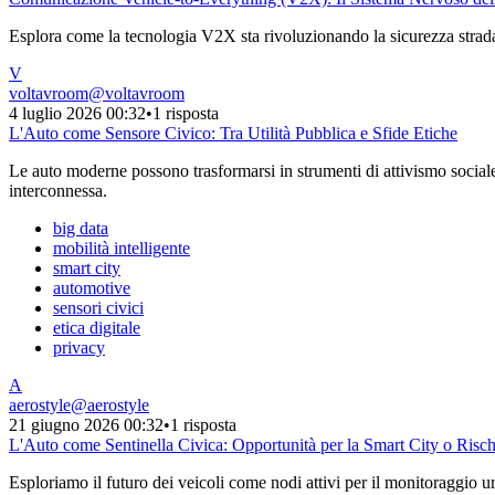
Esplora come la tecnologia V2X sta rivoluzionando la sicurezza stradale,
V
voltavroom
@
voltavroom
4 luglio 2026 00:32
•
1 risposta
L'Auto come Sensore Civico: Tra Utilità Pubblica e Sfide Etiche
Le auto moderne possono trasformarsi in strumenti di attivismo sociale r
interconnessa.
big data
mobilità intelligente
smart city
automotive
sensori civici
etica digitale
privacy
A
aerostyle
@
aerostyle
21 giugno 2026 00:32
•
1 risposta
L'Auto come Sentinella Civica: Opportunità per la Smart City o Risc
Esploriamo il futuro dei veicoli come nodi attivi per il monitoraggio ur