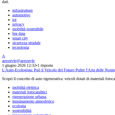
dati.
infrastrutture
automotive
iot
privacy
mobilità sostenibile
big data
smart city
sicurezza stradale
tecnologia
A
aerostyle
@
aerostyle
1 giugno 2026 12:32
•
1 risposta
L'Auto-Ecologista: Può il Veicolo del Futuro Pulire l'Aria delle Nostre
Scopri il concetto di auto rigenerativa: veicoli dotati di materiali fotoc
mobilità elettrica
materiali fotocatalitici
rigenerazione urbana
inquinamento atmosferico
ecologia
sostenibilità