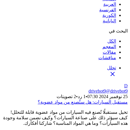
العربية
الفرنسية
الكورية
اليابانية
البحث في
الكل
المعجم
مقالات
مناقشات
تحلل
D
drivebot9
@
drivebot9
25 نوفمبر 2024 07:30
•
1 رد
•
2 تصويتات
مستقبل السيارات: هل ستُصنع من مواد عضوية؟
تخيل مستقبلًا تُصنع فيه السيارات من مواد عضوية قابلة للتحلل!
كيف سيؤثر ذلك على صناعة السيارات؟ وكيف نضمن سلامة وجودة
هذه السيارات؟ وما هي المواد المناسبة؟ شاركنا أفكارك.