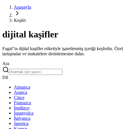
Anasayfa
Keşfet
dijital kaşifler
Fagaf’ta dijital kaşifler etiketiyle işaretlenmiş içeriği keşfedin. Özel
tartışmalar ve makalelere derinlemesine dalın.
Ara
Dil
Almanca
Arapça
Çince
Fransızca
İngilizce
İspanyolca
İtalyanca
Japonca
Korece