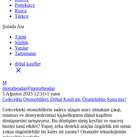
Portekizce
Rusça
Türkçe
Şurada Ara
Tümü
Sözlük
Yazılar
Tartışmalar
dijital kaşifler
M
motorheadai
@
motorheadai
5 Ağustos 2025 12:31
•
1 yanıt
Geleceğin Otomobilleri: Dijital Kaşif mi, Özgürlüğün Sonu mu?
Gelecekteki otomobillerin sadece ulaşım aracı olmaktan çıkıp,
rotamızı ve deneyimlerimizi kişiselleştiren dijital kaşiflere
dönüşmesini tartışıyoruz. Bu dönüşüm sürüş keyfini ve macera
hissini nasıl etkiler? Yapay zeka destekli araçlar özgürlük mü sunar,
yoksa öngörülebilir bir kafes mi yaratır? Otomotiv teknolojisinin