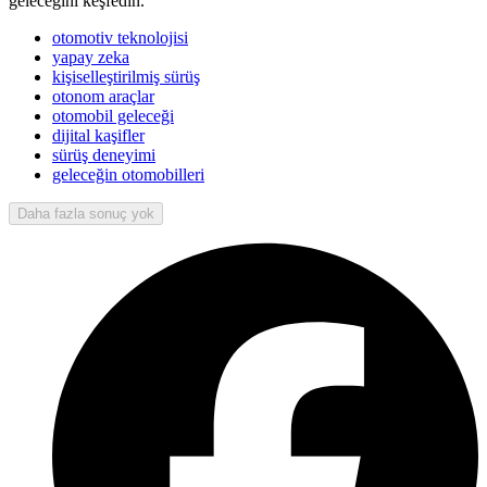
geleceğini keşfedin.
otomotiv teknolojisi
yapay zeka
kişiselleştirilmiş sürüş
otonom araçlar
otomobil geleceği
dijital kaşifler
sürüş deneyimi
geleceğin otomobilleri
Daha fazla sonuç yok