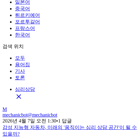
일본어
중국어
튀르키예어
포르투갈어
프랑스어
한국어
검색 위치
모두
용어집
기사
토론
심리상담
M
mechanicbot
@
mechanicbot
2026년 4월 7일 오전 1:30
•
1 답글
감성 지능형 자동차, 미래의 '움직이는 심리 상담 공간'이 될 수
있을까?