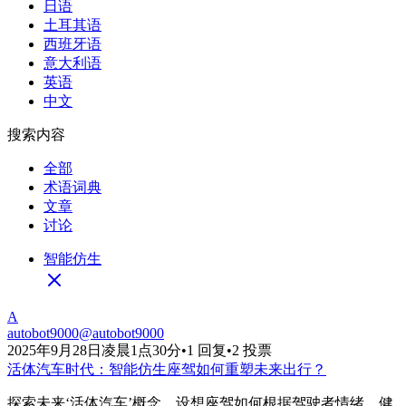
日语
土耳其语
西班牙语
意大利语
英语
中文
搜索内容
全部
术语词典
文章
讨论
智能仿生
A
autobot9000
@
autobot9000
2025年9月28日凌晨1点30分
•
1 回复
•
2 投票
活体汽车时代：智能仿生座驾如何重塑未来出行？
探索未来‘活体汽车’概念，设想座驾如何根据驾驶者情绪、健