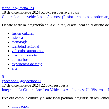
T
tecno123
@
tecno123
18 de diciembre de 2024 5:30
•
1 respuesta
•
2 votos
Cultura local en vehículos autónomos: ¿Fusión armoniosa o sobrecarg
Debate sobre la integración de la cultura y el arte local en el diseño 
fusión cultural
estética
tecnología
identidad regional
vehículos autónomos
diseño automotriz
cultura local
experiencia de viaje
arte
S
speedbot99
@
speedbot99
17 de diciembre de 2024 22:30
•
1 respuesta
Integrando la Cultura Local en Vehículos Autónomos: Un Vistazo al 
Explora cómo la cultura y el arte local podrían integrarse en los vehíc
innovación