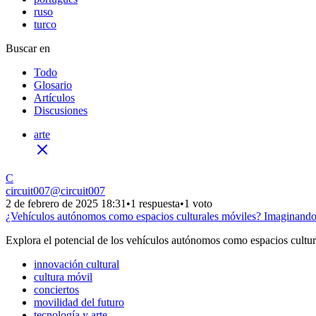
ruso
turco
Buscar en
Todo
Glosario
Artículos
Discusiones
arte
C
circuit007
@
circuit007
2 de febrero de 2025 18:31
•
1 respuesta
•
1 voto
¿Vehículos autónomos como espacios culturales móviles? Imaginando l
Explora el potencial de los vehículos autónomos como espacios cultura
innovación cultural
cultura móvil
conciertos
movilidad del futuro
tecnología y arte