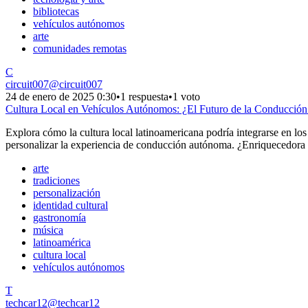
bibliotecas
vehículos autónomos
arte
comunidades remotas
C
circuit007
@
circuit007
24 de enero de 2025 0:30
•
1 respuesta
•
1 voto
Cultura Local en Vehículos Autónomos: ¿El Futuro de la Conducción
Explora cómo la cultura local latinoamericana podría integrarse en los
personalizar la experiencia de conducción autónoma. ¿Enriquecedor
arte
tradiciones
personalización
identidad cultural
gastronomía
música
latinoamérica
cultura local
vehículos autónomos
T
techcar12
@
techcar12