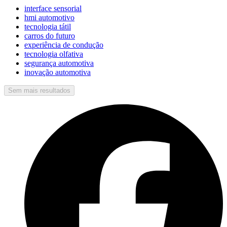
interface sensorial
hmi automotivo
tecnologia tátil
carros do futuro
experiência de condução
tecnologia olfativa
segurança automotiva
inovação automotiva
Sem mais resultados