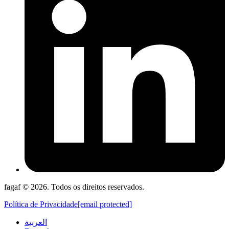
fagaf © 2026. Todos os direitos reservados.
Política de Privacidade
[email protected]
العربية