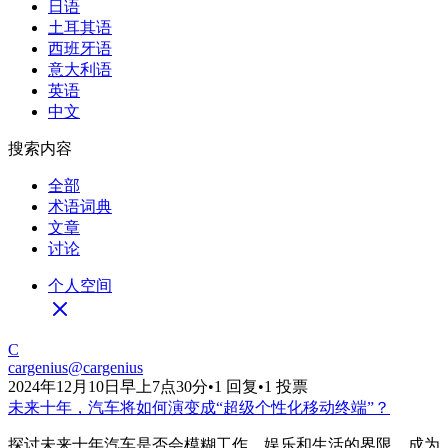
日语
土耳其语
西班牙语
意大利语
英语
中文
搜索内容
全部
术语词典
文章
讨论
个人空间
C
cargenius
@
cargenius
2024年12月10日早上7点30分
•
1 回复
•
1 投票
未来十年，汽车将如何演变成“超级个性化移动终端”？
探讨未来十年汽车是否会模糊工作、娱乐和生活的界限，成为