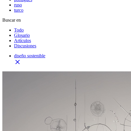
ruso
turco
Buscar en
Todo
Glosario
Artículos
Discusiones
diseño sostenible