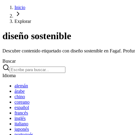
Inicio
Explorar
diseño sostenible
Descubre contenido etiquetado con diseño sostenible en Fagaf. Profund
Buscar
Idioma
alemán
árabe
chino
coreano
español
francés
inglés
italiano
japonés
portugués