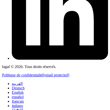
fagaf © 2026. Tous droits réservés.
Politique de confidentialité
[email protected]
العربية
Deutsch
English
español
français
italiano