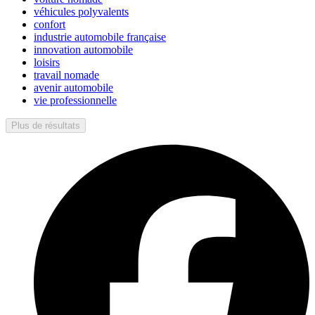
véhicules polyvalents
confort
industrie automobile française
innovation automobile
loisirs
travail nomade
avenir automobile
vie professionnelle
Plus de résultats