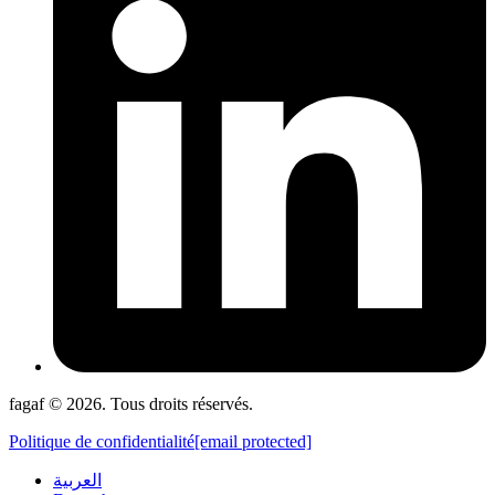
fagaf © 2026. Tous droits réservés.
Politique de confidentialité
[email protected]
العربية