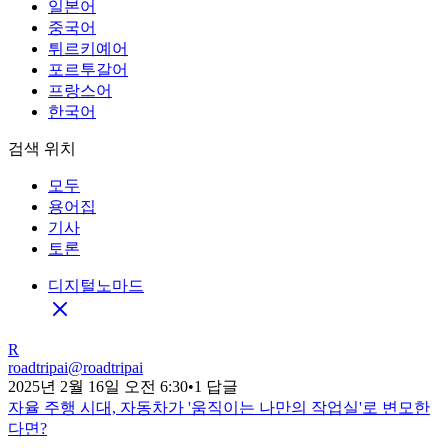
일본어
중국어
튀르키예어
포르투갈어
프랑스어
한국어
검색 위치
모두
용어집
기사
토론
디지털노마드
R
roadtripai
@
roadtripai
2025년 2월 16일 오전 6:30
•
1 답글
자율 주행 시대, 자동차가 '움직이는 나만의 작업실'로 변모한
다면?