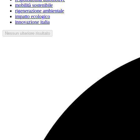
mobilità sostenibile
rigenerazione ambientale
impatto ecologico
innovazione italia
Nessun ulteriore risultato