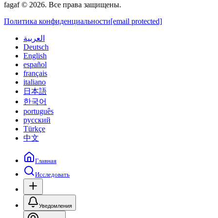
fagaf © 2026. Все права защищены.
Политика конфиденциальности
[email protected]
العربية
Deutsch
English
español
français
italiano
日本語
한국어
português
русский
Türkçe
中文
Главная
Исследовать
Уведомления