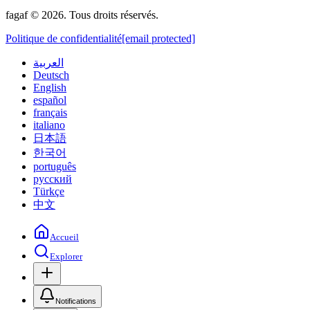
fagaf © 2026. Tous droits réservés.
Politique de confidentialité
[email protected]
العربية
Deutsch
English
español
français
italiano
日本語
한국어
português
русский
Türkçe
中文
Accueil
Explorer
Notifications