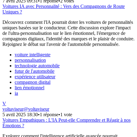
7 avril 2025 09:31
•
1 réponse
•
2 votes
Voitures IA avec Personnalité : Vers des Compagnons de Route
Uniques ?
Découvrez comment l'IA pourrait doter les voitures de personnalités
uniques basées sur le conducteur. Cette discussion explore l'impact
de l'ultra-personnalisation sur le lien émotionnel, l'émergence de
compagnons digitaux, l'identité des marques et le plaisir de conduire.
Rejoignez le débat sur l'avenir de l'automobile personnalisée.
voiture intelligente
personnalisation
technologie automobile
futur de l'automobile
expérience utilisateur
compagnon digital
lien émotionnel
ia
V
voltaviseur
@
voltaviseur
5 avril 2025 18:30
•
1 réponse
•
1 vote
Voitures Empathiques : L'IA Peut-elle Comprendre et Réagir à nos
Émotions ?
Explorez comment l'intelligence artificielle avancée pourrait