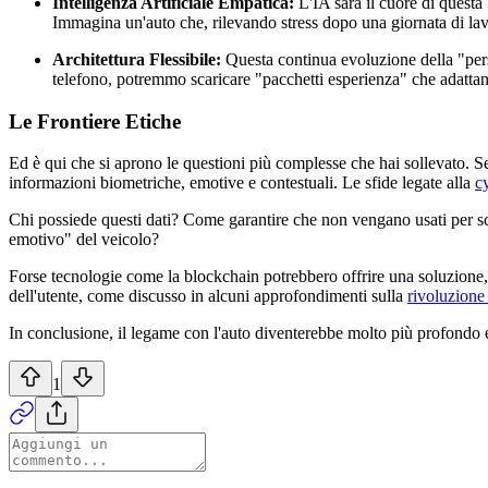
Intelligenza Artificiale Empatica:
L'IA sarà il cuore di questa
Immagina un'auto che, rilevando stress dopo una giornata di lavo
Architettura Flessibile:
Questa continua evoluzione della "person
telefono, potremmo scaricare "pacchetti esperienza" che adattano
Le Frontiere Etiche
Ed è qui che si aprono le questioni più complesse che hai sollevato. Se 
informazioni biometriche, emotive e contestuali. Le sfide legate alla
c
Chi possiede questi dati? Come garantire che non vengano usati per s
emotivo" del veicolo?
Forse tecnologie come la blockchain potrebbero offrire una soluzione, 
dell'utente, come discusso in alcuni approfondimenti sulla
rivoluzione 
In conclusione, il legame con l'auto diventerebbe molto più profondo e
1