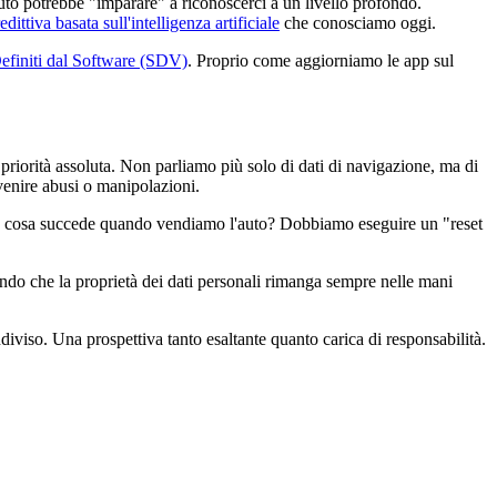
auto potrebbe "imparare" a riconoscerci a un livello profondo.
dittiva basata sull'intelligenza artificiale
che conosciamo oggi.
Definiti dal Software (SDV)
. Proprio come aggiorniamo le app sul
 priorità assoluta. Non parliamo più solo di dati di navigazione, ma di
venire abusi o manipolazioni.
? E cosa succede quando vendiamo l'auto? Dobbiamo eseguire un "reset
endo che la proprietà dei dati personali rimanga sempre nelle mani
iviso. Una prospettiva tanto esaltante quanto carica di responsabilità.