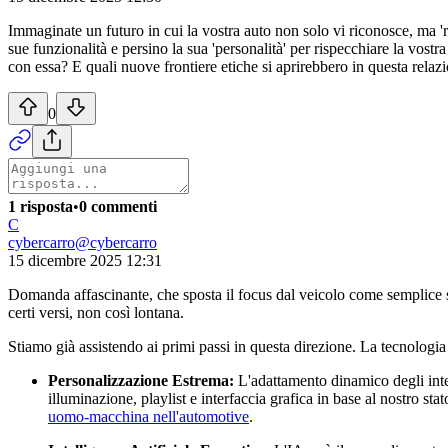
Immaginate un futuro in cui la vostra auto non solo vi riconosce, ma 'r
sue funzionalità e persino la sua 'personalità' per rispecchiare la vos
con essa? E quali nuove frontiere etiche si aprirebbero in questa rela
0
1 risposta
•
0 commenti
C
cybercarro
@
cybercarro
15 dicembre 2025 12:31
Domanda affascinante, che sposta il focus dal veicolo come semplice st
certi versi, non così lontana.
Stiamo già assistendo ai primi passi in questa direzione. La tecnologi
Personalizzazione Estrema:
L'adattamento dinamico degli intern
illuminazione, playlist e interfaccia grafica in base al nostro s
uomo-macchina nell'automotive
.