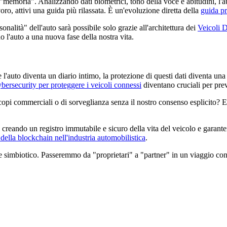
 "memoria". Analizzando dati biometrici, tono della voce e abitudini, l'
ro, attivi una guida più rilassata. È un'evoluzione diretta della
guida pre
alità" dell'auto sarà possibile solo grazie all'architettura dei
Veicoli 
 l'auto a una nuova fase della nostra vita.
l'auto diventa un diario intimo, la protezione di questi dati diventa una
ybersecurity per proteggere i veicoli connessi
diventano cruciali per pre
copi commerciali o di sorveglianza senza il nostro consenso esplicito
creando un registro immutabile e sicuro della vita del veicolo e garant
della blockchain nell'industria automobilistica
.
 simbiotico. Passeremmo da "proprietari" a "partner" in un viaggio cond