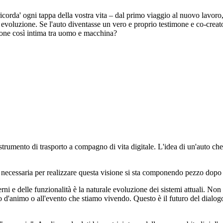
icorda' ogni tappa della vostra vita – dal primo viaggio al nuovo lavoro, 
tra evoluzione. Se l'auto diventasse un vero e proprio testimone e co-cre
zione così intima tra uomo e macchina?
rumento di trasporto a compagno di vita digitale. L'idea di un'auto che 
a necessaria per realizzare questa visione si sta componendo pezzo dopo
i e delle funzionalità è la naturale evoluzione dei sistemi attuali. Non s
tato d'animo o all'evento che stiamo vivendo. Questo è il futuro del dial