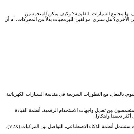
ف بها مجتمع السيارات التقليدية؟ وكيف يمكن للمتحمسين
ن الأخرى؟ هل سنرى 'موالفين' للبرمجيات بدلاً من المحركات، أم أن
ليوم. بالفعل، مع التطورات السريعة في هندسة السيارات الكهربائية
المتحمسون من تعديل واجهات الاستخدام الرقمية، أنظمة القيادة
ر تعقيداً وابتكاراً.
بالإضافة إلى ذلك، يمكن للمصممين دمج الابتكار التقني مع الجماليات الحديثة لخلق سيارات مستقبلية تعكس ذوق الفرد وشخصيته. فالتعديلات ستشمل أنظمة الذكاء الاصطناعي، التواصل بين المركبات (V2X)،