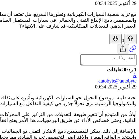
29 أكتوبر 2025 00:34
مع تزايد شعبية السيارات الكهربائية وتطورها السريع، هل تعتقد أن 
والمصممين دمج الإبداع التقني والجمالي في سيارات المستقبل الصامتة
العصر الذهبي للتعديلات الميكانيكية قد شارف على الانتهاء؟
0
1 رد
•
0 تعليقات
A
autobyte
@
autobyte
29 أكتوبر 2025 00:34
تحية طيبة، موضوع التحول نحو السيارات الكهربائية وتأثيره على ثقاف
والتكنولوجيا الرقمية، نرى تحولاً جذرياً في كيفية التفاعل مع السيارات 
أولاً، من المتوقع أن تتغير طبيعة التعديلات من التركيز على المحركا
الذاتية، وحتى خصائص الأداء عن طريق البرمجيات. هذا الأمر يفتح أفقاً جدي
واستخدام الواقع المعزز والافتراضي لتخصيص تجربة القيادة، مما يجع