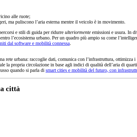
icino alle ruote;
geri, ma puliscono l’aria esterna mentre il veicolo è in movimento.
ercorsi e stili di guida per ridurre
ulteriormente
emissioni e usura. In div
” dentro l’ecosistema urbano. Per un quadro più ampio su come l’intelligen
initi dal software e mobilità connessa
.
 rete urbana: raccoglie dati, comunica con l’infrastruttura, ottimizza i f
le la propria circolazione in base agli indici di qualità dell’aria di quart
cusso quando si parla di
smart cities e mobilità del futuro, con infrastrut
a città