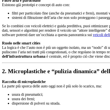
Filtro aria e particolato
Esistono già prototipi e concept di auto con:
filtri per particolato fine (anche da pneumatici e freni), montati v
sistemi di filtrazione dell’aria che non solo proteggono i passeg
Se lo combini con veicoli elettrici e guida predittiva, puoi ottimizzare p
dati, sensori e algoritmi per rendere il veicolo un “attore intelligente
software potresti dare un’occhiata a questa panoramica sui
veicoli def
Ruolo nelle smart cities
La logica è che l’auto non è più un oggetto isolato, ma un “nodo” di una
puliscono l’aria nei tratti più congestionati, o che regolano in tempo rea
dell’infrastruttura urbana
è centrale, ed è proprio ciò che viene dis
2. Microplastiche e “pulizia dinamica” dell
Raccolta di microplastiche
La parte più sporca delle auto oggi non è più solo lo scarico, ma:
usura di pneumatici;
usura dei freni;
dispersione di polveri su strada.