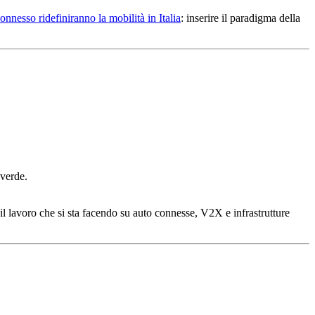
nnesso ridefiniranno la mobilità in Italia
: inserire il paradigma della
 verde.
o il lavoro che si sta facendo su auto connesse, V2X e infrastrutture