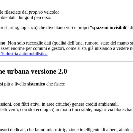
le rilasciate dal
proprio
veicolo;
mbientali” lungo il percorso.
 car sharing, logistica) che diventano veri e propri
“spazzini invisibili”
di
ano
. Non solo raccoglie dati (qualità dell’aria, rumore, stato del manto s
 un asset enorme per comuni e gestori, come si sta già iniziando a vedere 
l’industria automobilistica
.
one urbana versione 2.0
si più a livello
sistemico
che fisico:
ni, con filtri attivi, in aree critiche) genera crediti ambientali.
 tetti verdi, corridoi ecologici) in modo tracciabile, magari via blockchai
i dedicati, che fanno micro-irrigazione intelligente di alberi, aiuole e