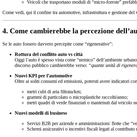
Veicoli che trasportano moduli di “micro-foreste” prefabbric
Come vedi, qui il confine tra automotive, infrastruttura e gestione del 
4. Come cambierebbe la percezione dell’aut
Se le auto fossero davvero percepite come “rigenerative”:
Rottura del conflitto auto vs città
Oggi l’auto è spesso vista come “nemico” dell’ambiente urbano (s
discorso pubblico cambierebbe verso:
“quante unità di rigener
Nuovi KPI per l’automotive
Oltre ai soliti consumi ed emissioni, potresti avere indicatori co
metri cubi di aria filtrata/km;
grammi di particolato o microplastiche raccolti/anno;
metri quadri di verde finanziati o mantenuti dal veicolo nel
Nuovi modelli di business
Servizi B2B per aziende e amministrazioni: flotte che “ve
Schemi assicurativi o incentivi fiscali legati al contributo