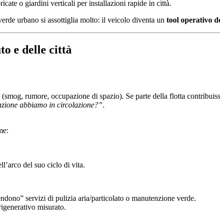
ate o giardini verticali per installazioni rapide in città.
verde urbano si assottiglia molto: il veicolo diventa un
tool operativo de
o e delle città
mog, rumore, occupazione di spazio). Se parte della flotta contribuisse 
azione abbiamo in circolazione?”
.
me:
l’arco del suo ciclo di vita.
ndono” servizi di pulizia aria/particolato o manutenzione verde.
 rigenerativo misurato.