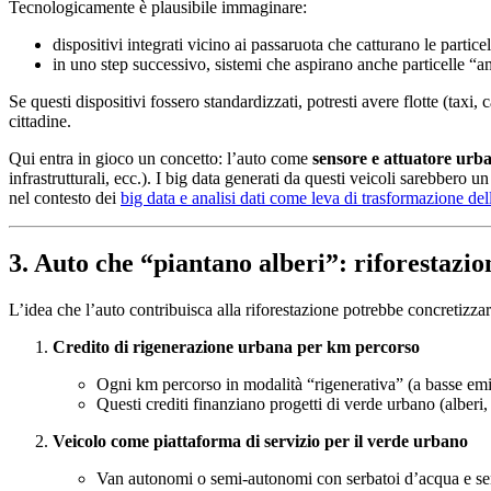
Tecnologicamente è plausibile immaginare:
dispositivi integrati vicino ai passaruota che catturano le particel
in uno step successivo, sistemi che aspirano anche particelle “a
Se questi dispositivi fossero standardizzati, potresti avere flotte (taxi,
cittadine.
Qui entra in gioco un concetto: l’auto come
sensore e attuatore urb
infrastrutturali, ecc.). I big data generati da questi veicoli sarebbero
nel contesto dei
big data e analisi dati come leva di trasformazione del
3. Auto che “piantano alberi”: riforestazi
L’idea che l’auto contribuisca alla riforestazione potrebbe concretizzar
Credito di rigenerazione urbana per km percorso
Ogni km percorso in modalità “rigenerativa” (a basse emissio
Questi crediti finanziano progetti di verde urbano (alberi,
Veicolo come piattaforma di servizio per il verde urbano
Van autonomi o semi-autonomi con serbatoi d’acqua e sensor