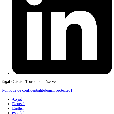
fagaf © 2026. Tous droits réservés.
Politique de confidentialité
[email protected]
العربية
Deutsch
English
español