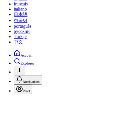
français
italiano
日本語
한국어
português
русский
Türkçe
中文
Accueil
Explorer
Notifications
Profil