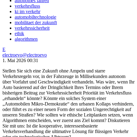
autonomes fahren
verkehrsfluss
ki im verkehr
automobiltechnologie
mobilitaet der zukunft
verkehrssicherheit
ethik
algorithmen
E
electroevo
@
electroevo
1. Mai 2026 00:31
Stellen Sie sich eine Zukunft ohne Ampeln und starre
Verkehrsregeln vor, in der Fahrzeuge in Millisekunden autonom
über Vorfahrt und Geschwindigkeit verhandeln. Was wäre, wenn Ihr
Auto basierend auf der Dringlichkeit Ihres Termins oder Ihrem
bisherigen Beitrag zur Verkehrssicherheit Priorität im Verkehrsfluss
„erhandeln“ könnte? Könnte ein solches System einer
„Automobilen Mikro-Demokratie“ den urbanen Kollaps verhindern,
oder führt es zu einer neuen Form der sozialen Ungerechtigkeit auf
unseren Straßen? Wie sollten wir ethische Leitplanken setzen, wenn
Algorithmen entscheiden, wer zuerst ans Ziel kommt? Diskutieren
Sie mit uns: Ist die kooperative, interessenbasierte
Verkehrsverhandlung die ultimative Lösung für flüssigen Verkehr
oder ein technologischer Albtraum?