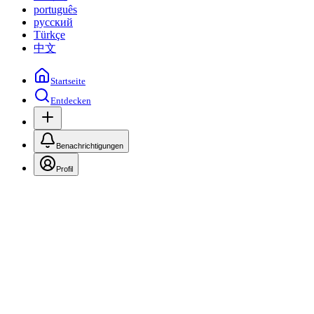
português
русский
Türkçe
中文
Startseite
Entdecken
Benachrichtigungen
Profil