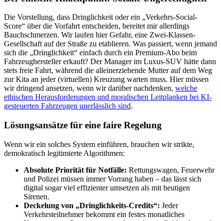
Die Vorstellung, dass Dringlichkeit oder ein „Verkehrs-Social-
Score“ über die Vorfahrt entscheiden, bereitet mir allerdings
Bauchschmerzen. Wir laufen hier Gefahr, eine Zwei-Klassen-
Gesellschaft auf der Straße zu etablieren. Was passiert, wenn jemand
sich die „Dringlichkeit“ einfach durch ein Premium-Abo beim
Fahrzeughersteller erkauft? Der Manager im Luxus-SUV hätte dann
stets freie Fahrt, während die alleinerziehende Mutter auf dem Weg
zur Kita an jeder (virtuellen) Kreuzung warten muss. Hier müssen
wir dringend ansetzen, wenn wir darüber nachdenken,
welche
ethischen Herausforderungen und moralischen Leitplanken bei KI-
gesteuerten Fahrzeugen unerlässlich sind
.
Lösungsansätze für eine faire Regelung
Wenn wir ein solches System einführen, brauchen wir strikte,
demokratisch legitimierte Algorithmen:
Absolute Priorität für Notfälle:
Rettungswagen, Feuerwehr
und Polizei müssen immer Vorrang haben – das lässt sich
digital sogar viel effizienter umsetzen als mit heutigen
Sirenen.
Deckelung von „Dringlichkeits-Credits“:
Jeder
Verkehrsteilnehmer bekommt ein festes monatliches