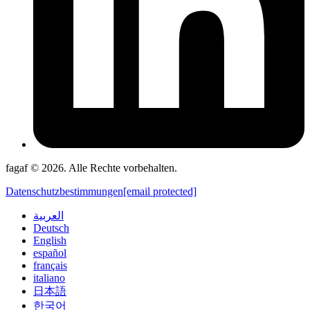
fagaf © 2026. Alle Rechte vorbehalten.
Datenschutzbestimmungen
[email protected]
العربية
Deutsch
English
español
français
italiano
日本語
한국어